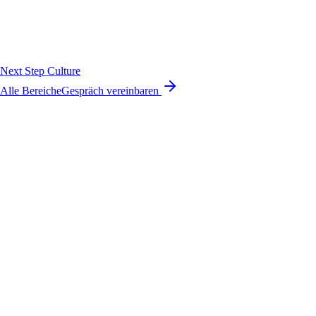
Next Step Culture
Alle Bereiche
Gespräch vereinbaren
Wissen
Erfahrung steckt in Köpfen, Gesprächen, Entscheidungen, Dokument